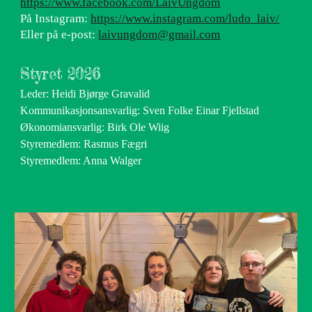
https://www.facebook.com/LaivUngdom
På Instagram:
https://www.instagram.com/ludo_laiv/
Eller på e-post:
laivungdom@gmail.com
Styret 2026
Leder: Heidi Bjørge Gravalid
Kommunikasjonsansvarlig: Sven Folke Einar Fjellstad
Økonomiansvarlig: Birk Ole Wiig
Styremedlem: Rasmus Fægri
Styremedlem: Anna Walger